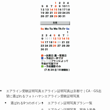
twitter
@photohayashi_stさんのツイート
calender