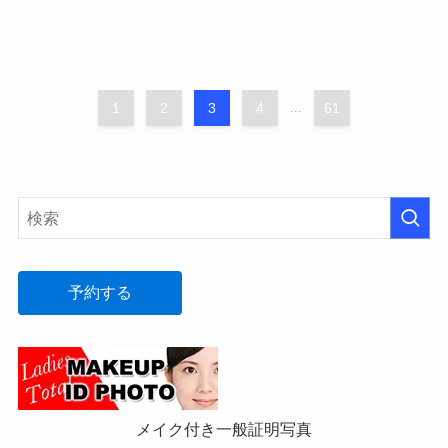
1
2
3
4
...
61
予約する
メイク付き一般証明写真