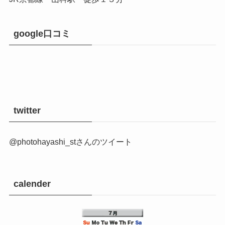
〒607-8075
京都市山科区音羽野田町15-9
0120-8843-81 ／ 075-593-1212
10:00〜19:00(水曜定休)
地下鉄東西線 東野駅 ２番出口より北へ徒歩２分
JR京都線 山科駅 徒歩１３分
google口コミ