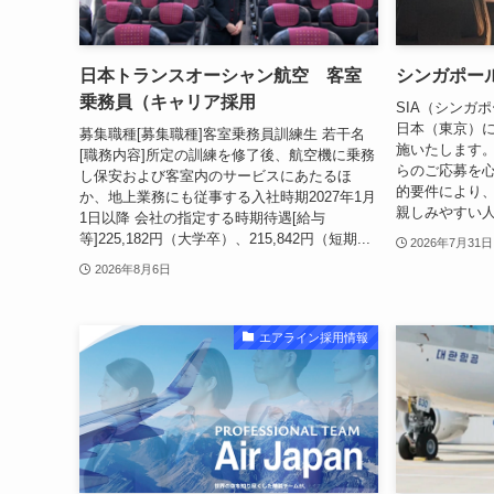
日本トランスオーシャン航空 客室
シンガポー
乗務員（キャリア採用
SIA（シンガポ
日本（東京）
募集職種[募集職種]客室乗務員訓練生 若干名
施いたします
[職務内容]所定の訓練を修了後、航空機に乗務
らのご応募を
し保安および客室内のサービスにあたるほ
的要件により、
か、地上業務にも従事する入社時期2027年1月
親しみやすい人
1日以降 会社の指定する時期待遇[給与
等]225,182円（大学卒）、215,842円（短期...
2026年7月31日
2026年8月6日
エアライン採用情報