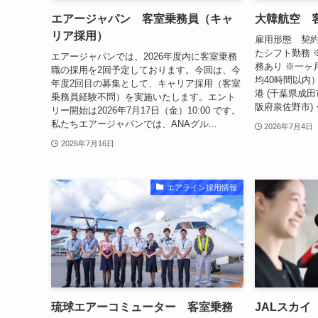
エアージャパン 客室乗務員（キャ
大韓航空 
リア採用）
雇用形態 契約
たシフト勤務 
エアージャパンでは、2026年度内に客室乗務
務あり ※一ヶ
職の採用を2回予定しております。今回は、今
均40時間以内
年度2回目の募集として、キャリア採用（客室
港 (千葉県成田
乗務員経験不問）を実施いたします。エント
阪府泉佐野市)・
リー開始は2026年7月17日（金）10:00 です。
私たちエアージャパンでは、ANAグル...
2026年7月4日
2026年7月16日
エアライン採用情報
琉球エアーコミューター 客室乗務
JALスカイ