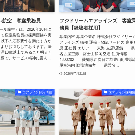
ル航空 客室乗務員
フジドリームエアラインズ 客室
務員【経験者採用】
ール航空）は、2026年10月に
にて客室乗務員の採用面接を実
募集内容 募集企業名 株式会社フジドリー
。以下の応募要件を満たす方か
アラインズ 職種 運輸・物流サービス 雇用
心よりお待ちしております。法
態 正社員 エリア 東海 支店/店舗 県
満18歳以上であること明るく
名古屋空港、富士山静岡空港 住所情報
柄で、サービス精神に富ん...
4800202 愛知県西春日井郡豊山町豊場
屋空港内 勤務地備考 県営名...
2026年7月21日
エアライン採用情報
エアライン採用