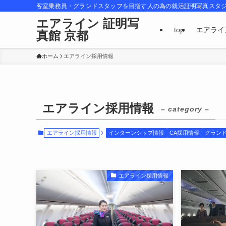
客室乗務員・グランドスタッフを目指す人の為の就活証明写真スタ
エアライン 証明写
top
エアライ
真館 京都
ホーム
エアライン採用情報
エアライン採用情報
– category –
エアライン採用情報
インターンシップ情報
CA採用情報
グラン
エアライン採用情報