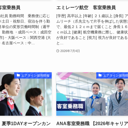
客室乗務員
エミレーツ航空 客室乗務員
社員 勤務時間 乗務便に応じ
[学歴] 高卒以上 [年齢] ２１歳以上 [身長] 
※土日・祝祭日、宿泊を伴う勤
ムリーチ（爪先立ちで片手を伸ばした状態
月単位の変形労働時間制（週平
で、最低２１２ｃｍまで届くこと 身長１
） 勤務地 ・成田ベース：成田空
ｃｍ以上 [健康] 航空機乗務に際し、健康
市)・大阪ベース：関西空港 (大
が良好であること [視力] 視力が良好であ
名古屋ベース：中...
と...
2026年7月4日
エアライン採用情報
エアライン採用
 夏季1DAYオープンカン
ANA客室乗務職 【2026年キャリ