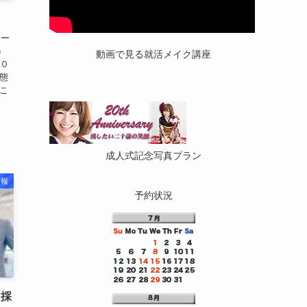
アー
）
動画で見る就活メイク講座
６０
状態
るこ
成人式記念写真プラン
情報
予約状況
ア採