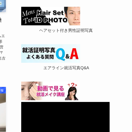
乗
ヘアセット付き男性証明写真
ムエ
形
営
 〒
名古
エアライン就活写真Q&A
情報