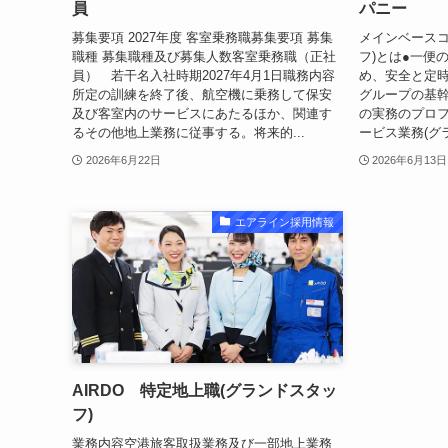
員
パニー
募集要項 2027年度 客室乗務職募集要項 募集
メインベースコ
職種 募集職種及び募集人数客室乗務職（正社
フ)とは●一便
員） 若干名入社時期2027年4月1日職務内容
め、安全と定時
所定の訓練を終了後、航空機に乗務して保安
グループの基
及び客室内のサービスにあたるほか、関連す
の実務のプロ
るその他地上業務に従事する。将来的...
ービス業務(グラ
2026年6月22日
2026年6月13日
エアライン採用情報
AIRDO 特定地上職(グランドスタッ
フ)
業務内容空港旅客取扱業務及び一部地上業務