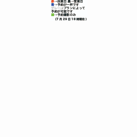
メニュー
0120-8843-81
トップへ
エアライン受験証明写真エアライン証明写真は京都で｜CA・GS志
望に選ばれるフォトハヤシエアライン受験証明写真
選ばれる9つのポイント
エアライン証明写真プラン一覧
エアライン証明写真 室内上半身
エアライン 全身 写真
エアラインスナップ写真
エアラインフォト上半身+全身+ロケ
エアライン写真 料金表
自己紹介動画撮影スタジオ無料レンタル
エアライン証明写真Q&A
アクセス
一般職用インターンシップ証明写真
一般職用証明写真学割プラン
一般職用ヘアメイク付プラン
一般職用ヘアセット付プラン