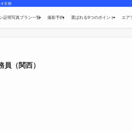
ジオ京都
ン証明写真プラン一覧
撮影予約
選ばれる9つのポイント
エア
務員（関西）