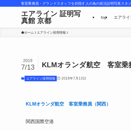
客室乗務員・グランドスタッフを目指す人の為の就活証明写真スタ
エアライン 証明写
top
エアライ
真館 京都
ホーム
エアライン採用情報
2019
KLMオランダ航空 客室乗
7/13
2019年7月13日
エアライン採用情報
KLMオランダ航空 客室乗務員（関西）
関西国際空港