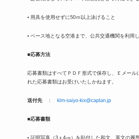
• 用具を使用せずに50ｍ以上泳げること
• ベース地となる空港まで、公共交通機関を利用
■応募方法
応募書類はすべてＰＤＦ形式で保存し、Ｅメール
れた応募書類はお受けいたしかねます。
送付先
：
klm-saiyo-kix@caplan.jp
■応募書類
• 証明写真（3ｘ4㎝）を貼付した和文、英文の履