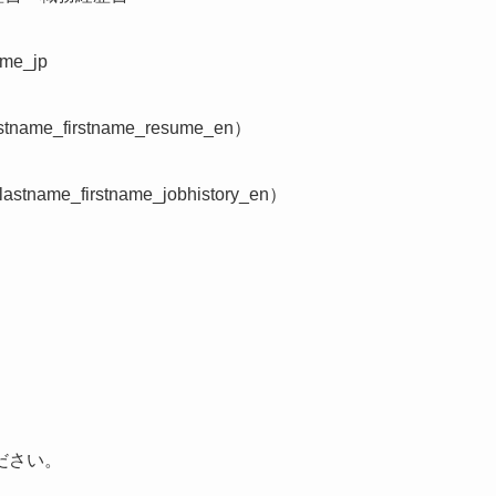
me_jp
tname_firstname_resume_en）
astname_firstname_jobhistory_en）
ださい。