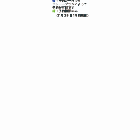
エアライン受験証明写真エアライン証明写真は京都で｜CA・GS志
望に選ばれるフォトハヤシエアライン受験証明写真
メニュー
0120-8843-81
トップへ
選ばれる9つのポイント
エアライン証明写真プラン一覧
エアライン証明写真 室内上半身
エアライン 全身 写真
エアラインスナップ写真
エアラインフォト上半身+全身+ロケ
エアライン写真 料金表
自己紹介動画撮影スタジオ無料レンタル
エアライン証明写真Q&A
アクセス
一般職用インターンシップ証明写真
一般職用証明写真学割プラン
一般職用ヘアメイク付プラン
一般職用ヘアセット付プラン
©
エアライン 証明写真館 京都.