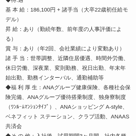
基 本 給：186,100円 + 諸手当（大卒22歳初任給モ
デル）
昇 給：あり（勤続年数、前年度の人事評価によ
る）
賞 与：あり（年2回、会社業績により変動あり）
諸 手 当：世帯調整、近隣住居優遇、時間外労働、
休日労働、深夜業、変則勤務、祝日出勤、年末年
始出勤、勤務インターバル、通勤補助等
◆福 利 厚 生：ANAグループ健康保険、各種社会保
険完備、ANAグループ優待搭乗制度、独身寮制度
（ﾜﾝﾙｰﾑﾏﾝｼｮﾝﾀｲﾌﾟ）、ANAショッピング A-style、
ベネフィット ステーション、クラブ活動、ANAAS
共済会
◆そ の 他：入社後、試用期間3ヶ月間、社内各種