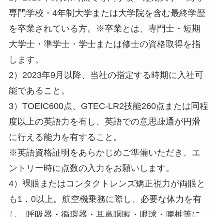
専門学校・4年制大学または大学院を含む最終学歴
を卒業されている方。※卒業とは、専門士・短期
大学士・準学士・学士または修士の資格取得を指
します。
2）2023年9月以降、当社の指定する時期に入社可
能であること。
3）TOEIC600点、GTEC-LR2技能260点または同程
度以上の英語力を有し、英語での意思疎通が円滑
に行える能力を有すること。
※英語資格証明をあらかじめご準備いただき、エ
ントリー時に点数の入力をお願いします。
4）裸眼またはコンタクトレンズ矯正視力が両眼と
も1．0以上。航空機乗務に際し、必要な体力を有
し、呼吸器・循環器・耳鼻咽喉・眼球・腰椎等に