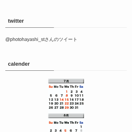
twitter
@photohayashi_stさんのツイート
calender