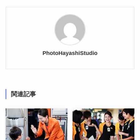
PhotoHayashiStudio
関連記事