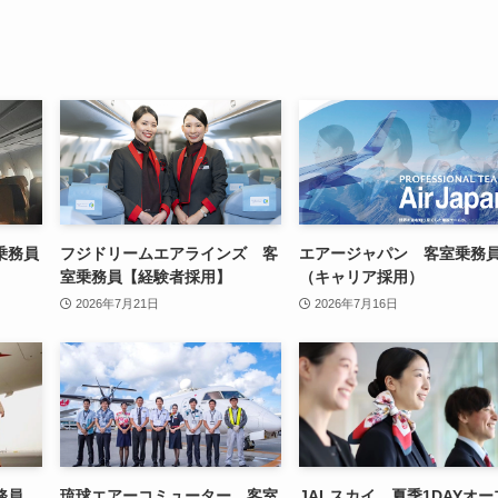
乗務員
フジドリームエアラインズ 客
エアージャパン 客室乗務
室乗務員【経験者採用】
（キャリア採用）
2026年7月21日
2026年7月16日
務員
琉球エアーコミューター 客室
JALスカイ 夏季1DAYオー