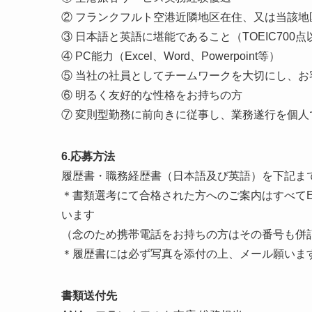
② フランクフルト空港近隣地区在住、又は当該地
③ 日本語と英語に堪能であること（TOEIC70
④ PC能力（Excel、Word、Powerpoint等）
⑤ 当社の社員としてチームワークを大切にし、
⑥ 明るく友好的な性格をお持ちの方
⑦ 変則型勤務に前向きに従事し、業務遂行を個人
6.応募方法
履歴書・職務経歴書（日本語及び英語）を下記までE
＊書類選考にて合格された方へのご案内はすべてE-ma
います
（念のため携帯電話をお持ちの方はその番号も併
＊履歴書には必ず写真を添付の上、メール願いま
書類送付先