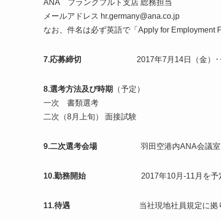
ANA フランクフルト支店 総務担当
メールアドレス hr.germany@ana.co.jp
なお、件名は必ず英語で「Apply for Employmen
7.応募締切
2017年7月14日（金）･
8.選考方法及び時期
（予定）
一次 書類選考
二次（8月上旬） 面接試験
9.二次選考会場
羽田空港内ANA会議
10.勤務開始
2017年10月-11月を予
11.待遇
当社現地社員規定に拠