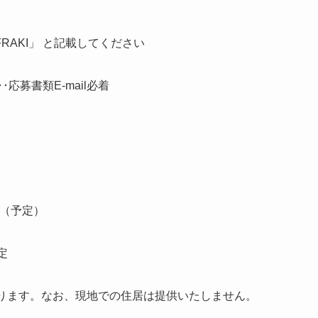
t FRAKI」 と記載してください
･･応募書類E-mail必着
室（予定）
定
ります。なお、現地での住居は提供いたしません。