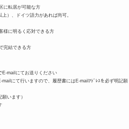
区に転居が可能な方
0点以上）、ドイツ語力があれば尚可。
お客様に明るく応対できる方
で完結できる方
-mailにてお送りください
ilにて行いますので、履歴書にはE-mailｱﾄﾞﾚｽを必ず明記願
記願います）
す