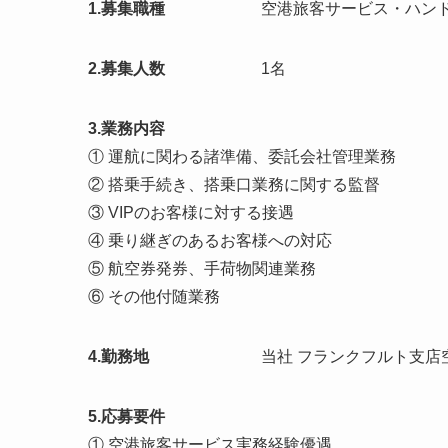
1.募集職種
空港旅客サービス・ハン
2.募集人数
1名
3.業務内容
① 運航に関わる諸準備、委託会社管理業務
② 搭乗手続き、搭乗口業務に関する監督
③ VIPのお客様に対する接遇
④ 乗り継ぎのあるお客様への対応
⑤ 航空券発券、手荷物関連業務
⑥ その他付随業務
4.勤務地
当社 フランクフルト支店
5.応募要件
① 空港旅客サービス実務経験優遇