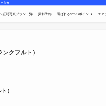
ジオ京都
ン証明写真プラン一覧
撮影予約
選ばれる9つのポイント
エア
ランクフルト）
ルト）