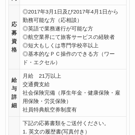
◎2017年3月1日及び2017年4月1日から
勤務可能な方（応相談）
応
◎英語で業務遂行が可能な方
募
◎航空業界にて旅客サービスの経験者
資
◎短大もしくは専門学校卒以上
格
◎基本的なＰＣ操作のできる方（ワー
ド・エクセル）
月給 21万以上
給
交通費支給
与
社会保険完備（厚生年金・健康保険・雇
詳
用保険・労災保険）
細
社員特典航空券制度有
下記の応募書類をご送付ください。
1. 英文の履歴書(写真付き）