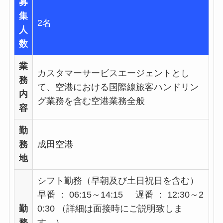
募
集
2名
人
数
業
カスタマーサービスエージェントとし
務
て、空港における国際線旅客ハンドリン
内
グ業務を含む空港業務全般
容
勤
務
成田空港
地
シフト勤務（早朝及び土日祝日を含む）
早番 ： 06:15～14:15 遅番 ： 12:30～2
勤
0:30 （詳細は面接時にご説明致しま
務
す。）