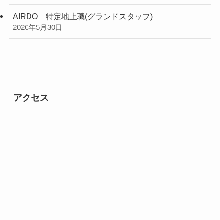
2026年7月4日
エミレーツ航空 客室乗務員
2026年7月4日
琉球エアーコミューター 客室乗務員
2026年6月22日
JALスカイ 夏季1DAYオープンカンパニー
2026年6月13日
ANA客室乗務職 【2026年キャリア採用】
2026年6月11日
AIRDO 特定地上職(グランドスタッフ)
2026年5月30日