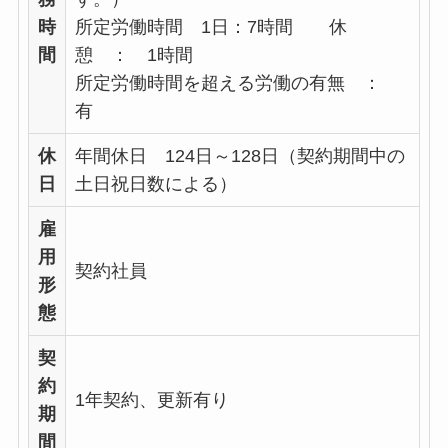
時
所定労働時間 1日：7時間 休
間
憩 ： 1時間
所定労働時間を超える労働の有無 ：
有
休
年間休日 124日～128日（契約期間中の
日
土日祝日数による）
雇
用
契約社員
形
態
契
約
1年契約、更新有り
期
間