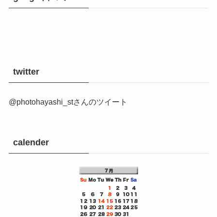
twitter
@photohayashi_stさんのツイート
calender