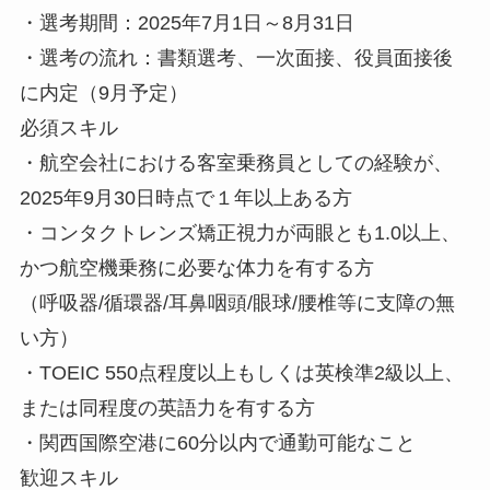
・選考期間：2025年7月1日～8月31日
・選考の流れ：書類選考、一次面接、役員面接後
に内定（9月予定）
必須スキル
・航空会社における客室乗務員としての経験が、
2025年9月30日時点で１年以上ある方
・コンタクトレンズ矯正視力が両眼とも1.0以上、
かつ航空機乗務に必要な体力を有する方
（呼吸器/循環器/耳鼻咽頭/眼球/腰椎等に支障の無
い方）
・TOEIC 550点程度以上もしくは英検準2級以上、
または同程度の英語力を有する方
・関西国際空港に60分以内で通勤可能なこと
歓迎スキル