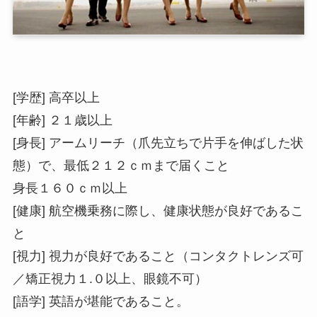
[学歴] 高卒以上
[年齢] ２１歳以上
[身長] アームリーチ（爪先立ちで片手を伸ばした状
態）で、最低２１２ｃｍまで届くこと
身長１６０ｃｍ以上
[健康] 航空機乗務に際し、健康状態が良好であるこ
と
[視力] 視力が良好であること（コンタクトレンズ可
／矯正視力１.０以上、眼鏡不可）
[語学] 英語が堪能であること。