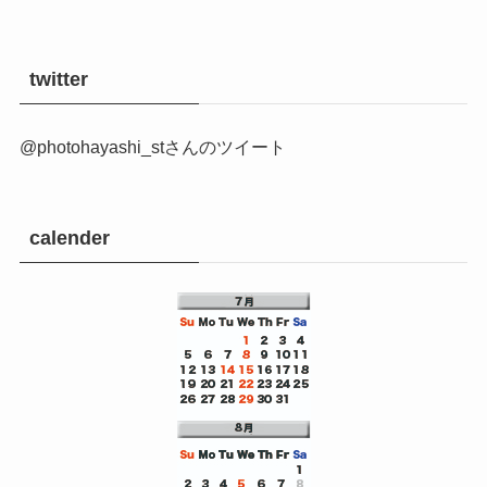
twitter
@photohayashi_stさんのツイート
calender