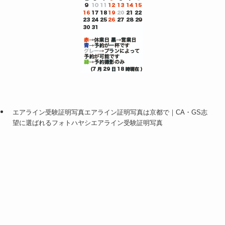
エアライン受験証明写真エアライン証明写真は京都で｜CA・GS志
望に選ばれるフォトハヤシエアライン受験証明写真
選ばれる9つのポイント
エアライン証明写真プラン一覧
エアライン証明写真 室内上半身
メニュー
0120-8843-81
トップへ
エアライン 全身 写真
エアラインスナップ写真
エアラインフォト上半身+全身+ロケ
エアライン写真 料金表
自己紹介動画撮影スタジオ無料レンタル
エアライン証明写真Q&A
アクセス