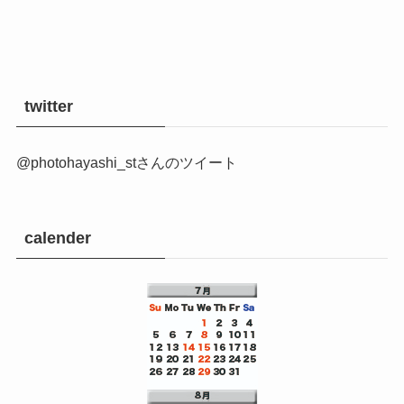
twitter
@photohayashi_stさんのツイート
calender