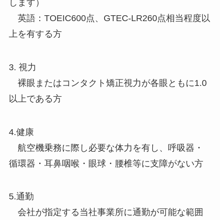
します）
英語：TOEIC600点、GTEC-LR260点相当程度以
上を有する⽅
3. 視力
裸眼またはコンタクト矯正視力が各眼ともに1.0
以上である方
4.健康
航空機乗務に際し必要な体⼒を有し、呼吸器・
循環器・⽿⿐咽喉・眼球・腰椎等に⽀障がない方
5.通勤
会社が指定する当社事業所に通勤が可能な範囲