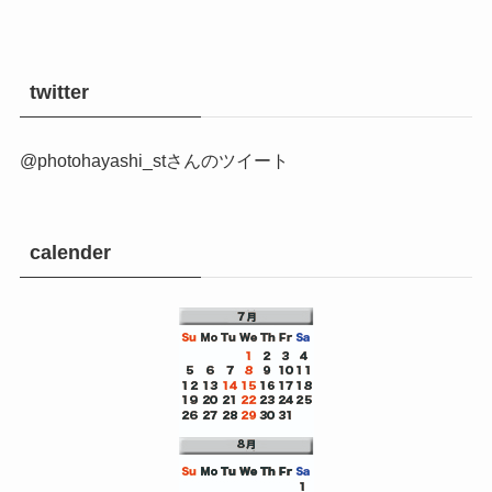
twitter
@photohayashi_stさんのツイート
calender