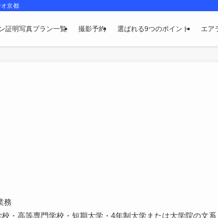
ジオ京都
ン証明写真プラン一覧
撮影予約
選ばれる9つのポイント
エア
業務
校・高等専門学校・短期大学・4年制大学または大学院の文系