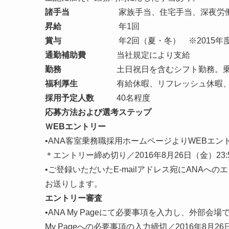
諸手当
家族手当、住宅手当、深夜労働手当
昇給
年1回
賞与
年2回（夏・冬） ※2015年度
通勤補助費
当社規定により支給
勤務
土日祝日を含むシフト勤務。乗務便に
福利厚生
有給休暇、リフレッシュ休暇、懐妊
採用予定人数
40名程度
応募方法および選考ステップ
ＷEBエントリー
•ANA客室乗務職採用ホームページよりWEBエン
＊エントリー締め切り／2016年8月26日（金）23:
•ご登録いただいたE-mailアドレス宛にANAへ
お送りします。
エントリー審査
•ANA My Pageにて必要事項を入力し、外部会
My Pageへの必要事項の入力締切／2016年8月26日