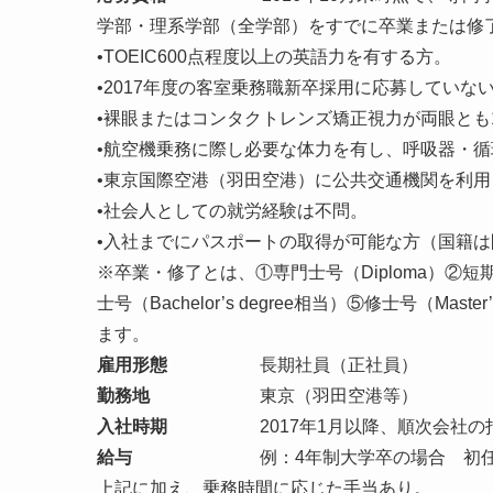
学部・理系学部（全学部）をすでに卒業または修
•TOEIC600点程度以上の英語力を有する方。
•2017年度の客室乗務職新卒採用に応募していな
•裸眼またはコンタクトレンズ矯正視力が両眼とも1
•航空機乗務に際し必要な体力を有し、呼吸器・
•東京国際空港（羽田空港）に公共交通機関を利用
•社会人としての就労経験は不問。
•入社までにパスポートの取得が可能な方（国籍
※卒業・修了とは、①専門士号（Diploma）②短期大学士
士号（Bachelor’s degree相当）⑤修士号（Maste
ます。
雇用形態
長期社員（正社員）
勤務地
東京（羽田空港等）
入社時期
2017年1月以降、順次会社の指
給与
例：4年制大学卒の場合 初任給176
上記に加え、乗務時間に応じた手当あり。