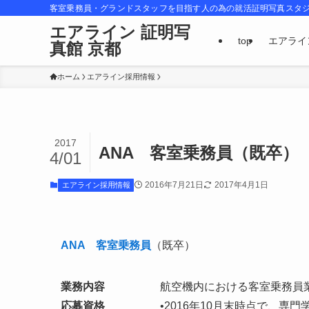
客室乗務員・グランドスタッフを目指す人の為の就活証明写真スタ
エアライン 証明写
top
エアライ
真館 京都
ホーム
エアライン採用情報
2017
ANA 客室乗務員（既卒）
4/01
2016年7月21日
2017年4月1日
エアライン採用情報
ANA 客室乗務員
（既卒）
業務内容
航空機内における客室乗務員
応募資格
•2016年10月末時点で、専門学