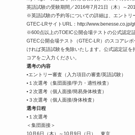
英語試験の受験期間／2016年7月21日（木）～20
※英語試験の予約等についての詳細は、エントリ
GTEC-LRサイトURL：http://www.benesse.co.jp/gtec/
※600点以上のTOEIC公開会場テストの公式認定証
GTEC公開会場テスト（GTEC-LR）のスコアレポート（Of
ければ英語試験を免除いたします。公式認定証を
コアをご入力ください。
選考の内容
•エントリー審査（入力項目の審査/英語試験）
•１次選考（集団面接/学力・適性検査）
•２次選考（個人面接/簡易身体検査）
•３次選考（個人面接/身体検査）
選考日程
•１次選考
＜集団面接＞
10月6日（木）～10月9日（日） 東京