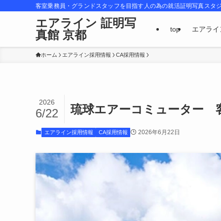
客室乗務員・グランドスタッフを目指す人の為の就活証明写真スタ
エアライン 証明写
top
エアライ
真館 京都
ホーム
エアライン採用情報
CA採用情報
2026
琉球エアーコミューター 
6/22
2026年6月22日
エアライン採用情報
CA採用情報