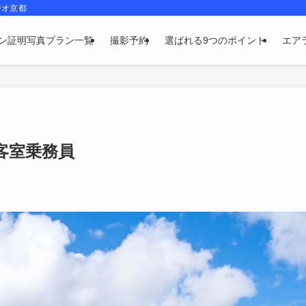
ジオ京都
ン証明写真プラン一覧
撮影予約
選ばれる9つのポイント
エア
客室乗務員