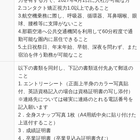
力を有する方で、2027年4月1日に入社が可能な方
2.コンタクト矯正視力1.0以上であること
3.航空機乗務に際し、呼吸器、循環器、耳鼻咽喉、眼
球、腰椎等に支障がないこと
4.那覇空港へ公共交通機関を利用して60分程度で通
勤可能な圏内に居住できること
5.土日祝祭日、年末年始、早朝、深夜を問わず、また
宿泊を伴う勤務が可能なこと
以下の書類を同封し、下記の書類送付先あて郵送の
こと
1. エントリーシート（正面上半身のカラー写真貼
付、英語資格記入の場合は資格証明書の写し添付）
※連絡先については確実に連絡のとれる電話番号を
記入願います
2．全身スナップ写真 1枚（A4用紙中央に貼り付けた
上送付すること）
3．成績証明書
4．卒業証明書（卒業見込み証明書含む）