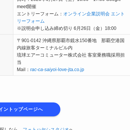
meet開催
エントリーフォーム：
オンライン企業説明会 エント
リーフォーム
※説明会申し込み締め切り 6月26日（金）18:00
〒901-0142 沖縄県那覇市鏡水150番地 那覇空港国
内線旅客ターミナルビル内
琉球エアーコミューター株式会社 客室乗務職採用担
当
Mail：
rac-ca-saiyo
i-love-jta.co.jp
イントップページへ
お探しなら
フォトハヤシスタジオ
へ