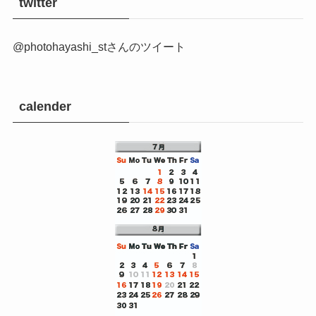
twitter
@photohayashi_stさんのツイート
calender