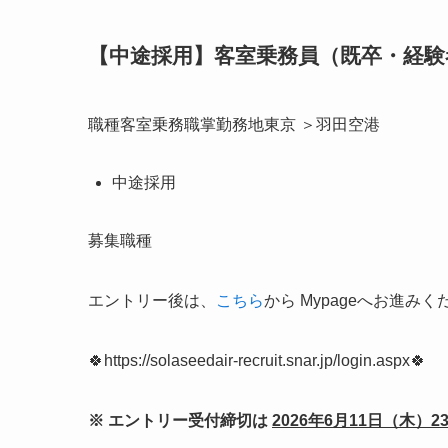
【中途採用】客室乗務員（既卒・経験
職種客室乗務職掌勤務地東京 ＞羽田空港
中途採用
募集職種
エントリー後は、
こちら
から Mypageへお進み
🍀https://solaseedair-recruit.snar.jp/login.aspx🍀
※ エントリー受付締切は
2026年6月11日（木）2