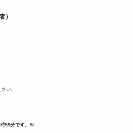
者）
ください。
3時59分です
。※