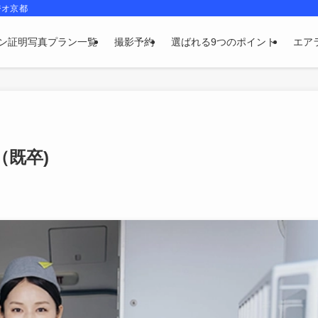
ジオ京都
ン証明写真プラン一覧
撮影予約
選ばれる9つのポイント
エア
既卒)